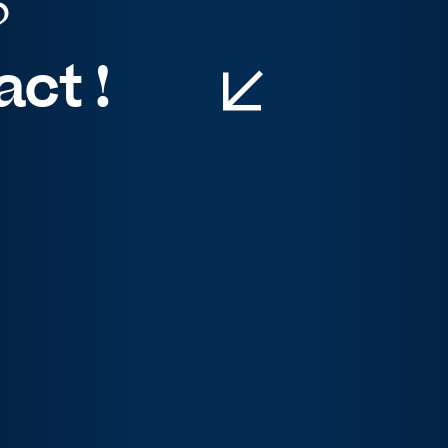
?
ct !