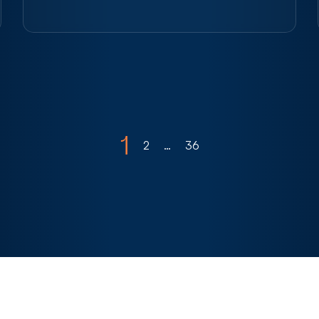
1
2
…
36