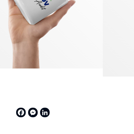
MON SAVOIR FAIRE
Goodies
Facebook
Messenger
LinkedIn
& textile