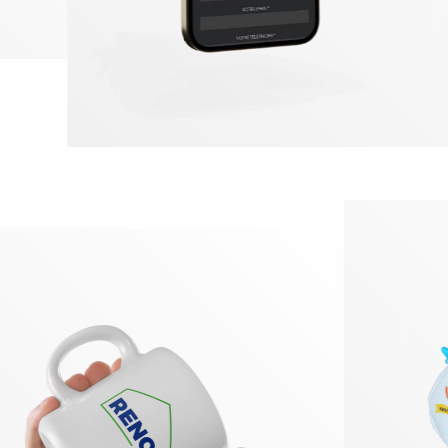
MON SAVOIR FAIRE
Stratégie
& accompagnement
Positionnement de marque
Conseil
Stratégie digitale
Cohérence visuelle
Accompagnement
EN SAVOIR PLUS