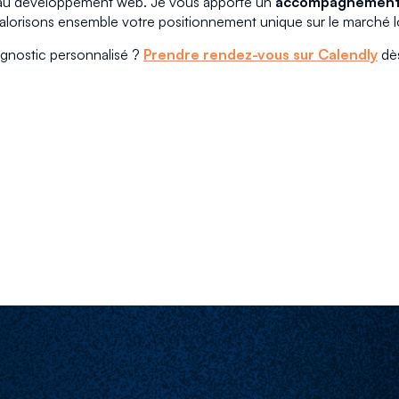
u au développement web. Je vous apporte un
accompagnement 
orisons ensemble votre positionnement unique sur le marché l
agnostic personnalisé ?
Prendre rendez-vous sur Calendly
dè