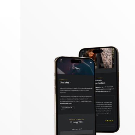
Identité visuelle
Logotype
Supports imprimés
Packaging
Édition
EN SAVOIR PLUS