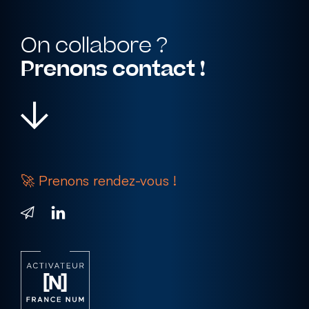
On collabore ?
Prenons contact !
MON SAVOIR FAIRE
🚀 Prenons rendez-vous !
Goodies
& textile
Objets publicitaires
Textile personnalisé
Accessoires de bureau