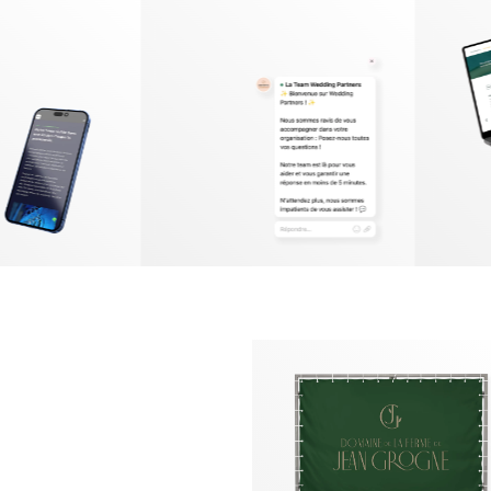
Identité visuelle
Logotype
Supports imprimés
Packaging
Édition
EN SAVOIR PLUS