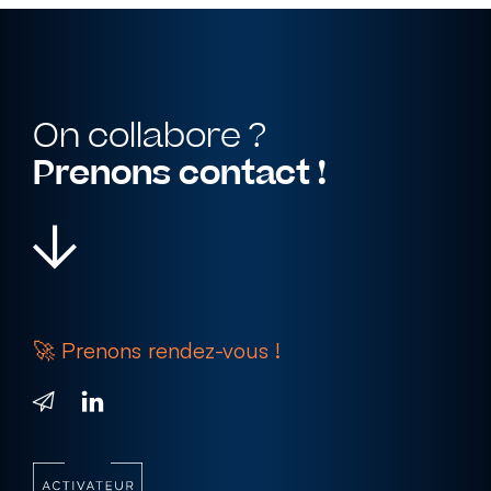
On collabore ?
Prenons contact !
MON SAVOIR FAIRE
🚀 Prenons rendez-vous !
Goodies
& textile
Objets publicitaires