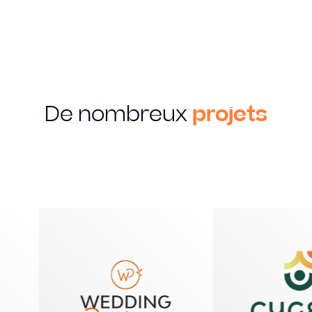
De nombreux
projets
MON SAVOIR FAIRE
Creation
Graphique
Identité visuelle
Logotype
Supports imprimés
Packaging
Édition