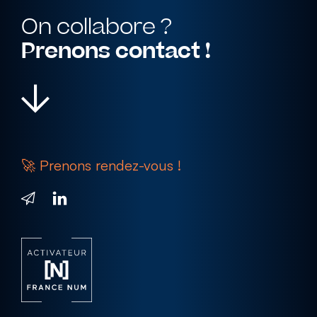
On collabore ?
Prenons contact !
MON SAVOIR FAIRE
Goodies
🚀 Prenons rendez-vous !
& textile
Objets publicitaires
Textile personnalisé
Accessoires de bureau
Cadeaux d’entreprise
Sur-mesure