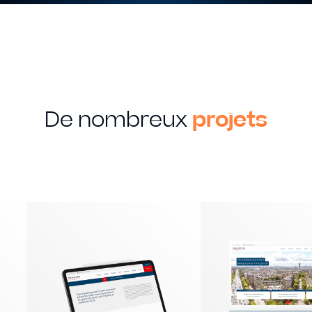
De nombreux
projets
MON SAVOIR FAIRE
Creation
Graphique
Identité visuelle
Logotype
Supports imprimés
Packaging
Édition