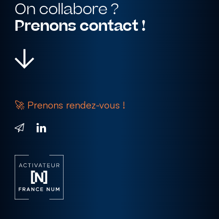
On collabore ?
Prenons contact !
MON SAVOIR FAIRE
Goodies
🚀 Prenons rendez-vous !
& textile
Objets publicitaires
Textile personnalisé
Accessoires de bureau
Cadeaux d’entreprise
Sur-mesure