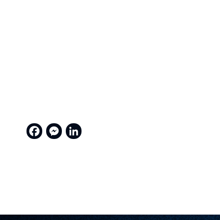
Facebook
Messenger
LinkedIn
MON SAVOIR FAIRE
Goodies
& textile