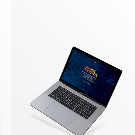
Identité visuelle
Logotype
Supports imprimés
Packaging
Édition
EN SAVOIR PLUS