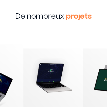
De nombreux
projets
MON SAVOIR FAIRE
Creation
Graphique
Identité visuelle
Logotype
Supports imprimés
Packaging
Édition
EN SAVOIR PLUS