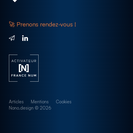
MON SAVOIR FAIRE
🚀 Prenons rendez-vous !
Goodies
& textile
Objets publicitaires
Textile personnalisé
Accessoires de bureau
Cadeaux d’entreprise
Sur-mesure
Articles
Mentions
Cookies
EN SAVOIR PLUS
Nono.design © 2026