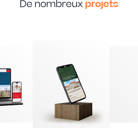
De nombreux
projets
MON SAVOIR FAIRE
Creation
Graphique
Identité visuelle
Logotype
Supports imprimés
Packaging
Édition
EN SAVOIR PLUS