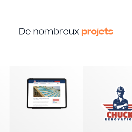
De nombreux
projets
MON SAVOIR FAIRE
Creation
Graphique
Identité visuelle
Logotype
Supports imprimés
Packaging
Édition
EN SAVOIR PLUS