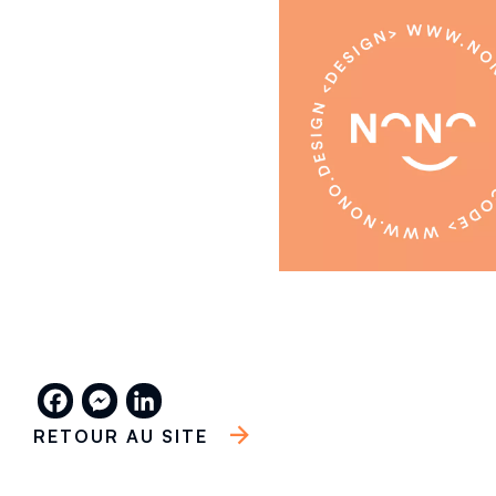
MON SAVOIR FAIRE
Stratégie
& accompagnement
Facebook
Messenger
LinkedIn
RETOUR AU SITE
Positionnement de marque
Conseil
Stratégie digitale