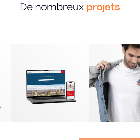
De nombreux
projets
MON SAVOIR FAIRE
Creation
Graphique
Identité visuelle
Logotype
Supports imprimés
Packaging
Édition
EN SAVOIR PLUS