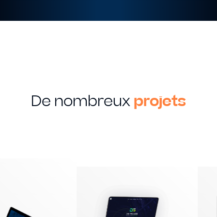
De nombreux
projets
MON SAVOIR FAIRE
Creation
Graphique
Identité visuelle
Logotype
Supports imprimés
Packaging