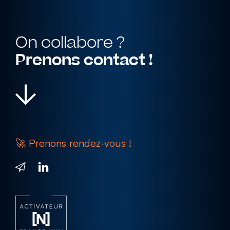
On collabore ?
Prenons contact !
MON SAVOIR FAIRE
Goodies
🚀 Prenons rendez-vous !
& textile
Objets publicitaires
Textile personnalisé
Accessoires de bureau
Cadeaux d’entreprise
Sur-mesure