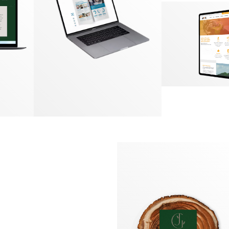
Logotype
Supports imprimés
Packaging
Édition
EN SAVOIR PLUS