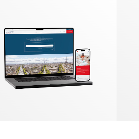
Logotype
Supports imprimés
Packaging
Édition
EN SAVOIR PLUS