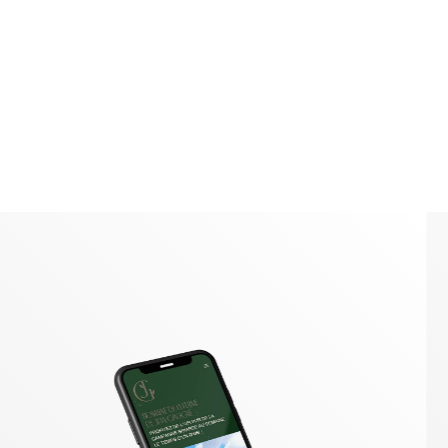
MON SAVOIR FAIRE
Creation
Graphique
Identité visuelle
Logotype
Supports imprimés
Packaging
Édition
EN SAVOIR PLUS